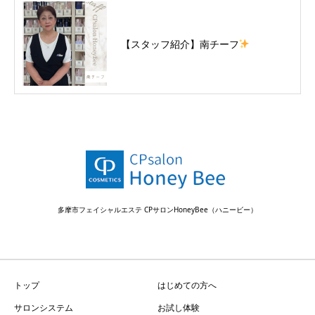
【スタッフ紹介】南チーフ
バナー1
バナー2
バナー3
多摩市フェイシャルエステ CPサロンHoneyBee（ハニービー）
トップ
はじめての方へ
サロンシステム
お試し体験